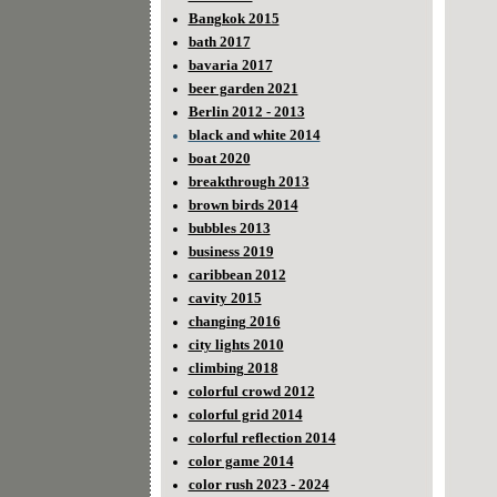
Bangkok 2015
bath 2017
bavaria 2017
beer garden 2021
Berlin 2012 - 2013
black and white 2014
boat 2020
breakthrough 2013
brown birds 2014
bubbles 2013
business 2019
caribbean 2012
cavity 2015
changing 2016
city lights 2010
climbing 2018
colorful crowd 2012
colorful grid 2014
colorful reflection 2014
color game 2014
color rush 2023 - 2024