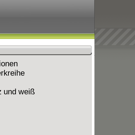
tionen
rkreihe
z und weiß