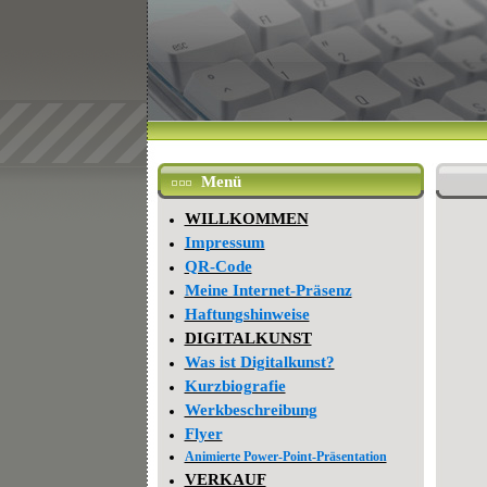
Menü
WILLKOMMEN
Impressum
QR-Code
Meine Internet-Präsenz
Haftungshinweise
DIGITALKUNST
Was ist Digitalkunst?
Kurzbiografie
Werkbeschreibung
Flyer
Animierte Power-Point-Präsentation
VERKAUF