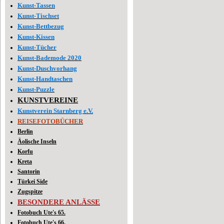
Kunst-Tassen
Kunst-Tischset
Kunst-Bettbezug
Kunst-Kissen
Kunst-Tücher
Kunst-Bademode 2020
Kunst-Duschvorhang
Kunst-Handtaschen
Kunst-Puzzle
KUNSTVEREINE
Kunstverein Starnberg e.V.
REISEFOTOBÜCHER
Berlin
Äolische Inseln
Korfu
Kreta
Santorin
Türkei Side
Zugspitze
BESONDERE ANLÄSSE
Fotobuch Ute's 65.
Fotobuch Ute's 66.