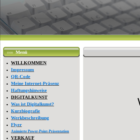
Menü
WILLKOMMEN
Impressum
QR-Code
Meine Internet-Präsenz
Haftungshinweise
DIGITALKUNST
Was ist Digitalkunst?
Kurzbiografie
Werkbeschreibung
Flyer
Animierte Power-Point-Präsentation
VERKAUF