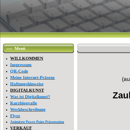
Menü
WILLKOMMEN
Impressum
QR-Code
Meine Internet-Präsenz
(a
Haftungshinweise
DIGITALKUNST
Zau
Was ist Digitalkunst?
Kurzbiografie
Werkbeschreibung
Flyer
Animierte Power-Point-Präsentation
VERKAUF