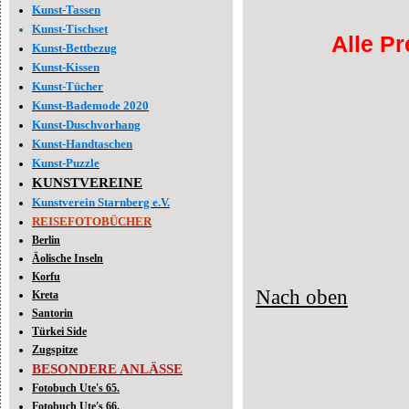
Kunst-Tassen
Kunst-Tischset
Alle P
Kunst-Bettbezug
Kunst-Kissen
Kunst-Tücher
Kunst-Bademode 2020
Kunst-Duschvorhang
Kunst-Handtaschen
Kunst-Puzzle
KUNSTVEREINE
Kunstverein Starnberg e.V.
REISEFOTOBÜCHER
Berlin
Äolische Inseln
Korfu
Nach oben
Kreta
Santorin
Türkei Side
Zugspitze
BESONDERE ANLÄSSE
Fotobuch Ute's 65.
Fotobuch Ute's 66.