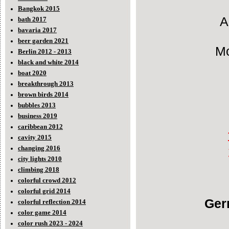
Bangkok 2015
A
bath 2017
bavaria 2017
beer garden 2021
Mo
Berlin 2012 - 2013
black and white 2014
boat 2020
breakthrough 2013
brown birds 2014
bubbles 2013
business 2019
caribbean 2012
cavity 2015
changing 2016
city lights 2010
climbing 2018
colorful crowd 2012
colorful grid 2014
Ger
colorful reflection 2014
color game 2014
color rush 2023 - 2024