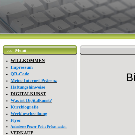
Menü
WILLKOMMEN
Impressum
QR-Code
B
Meine Internet-Präsenz
Haftungshinweise
DIGITALKUNST
Was ist Digitalkunst?
Kurzbiografie
Werkbeschreibung
Flyer
Animierte Power-Point-Präsentation
VERKAUF