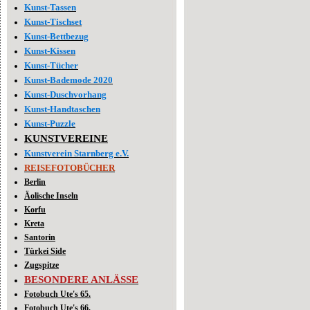
Kunst-Tassen
Kunst-Tischset
Kunst-Bettbezug
Kunst-Kissen
Kunst-Tücher
Kunst-Bademode 2020
Kunst-Duschvorhang
Kunst-Handtaschen
Kunst-Puzzle
KUNSTVEREINE
Kunstverein Starnberg e.V.
REISEFOTOBÜCHER
Berlin
Äolische Inseln
Korfu
Kreta
Santorin
Türkei Side
Zugspitze
BESONDERE ANLÄSSE
Fotobuch Ute's 65.
Fotobuch Ute's 66.