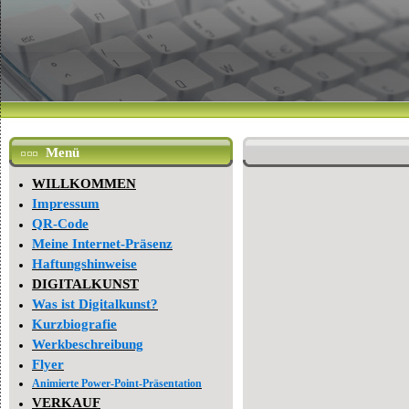
Menü
WILLKOMMEN
Impressum
QR-Code
Meine Internet-Präsenz
Haftungshinweise
DIGITALKUNST
Was ist Digitalkunst?
Kurzbiografie
Werkbeschreibung
Flyer
Animierte Power-Point-Präsentation
VERKAUF