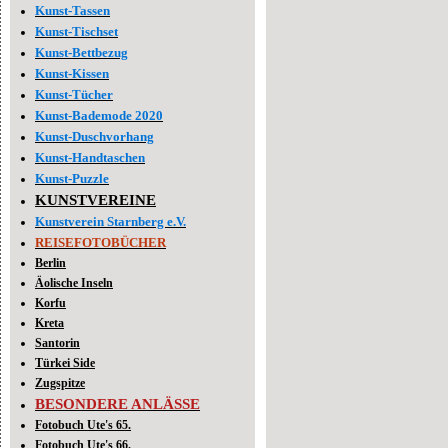
Kunst-Tassen
Kunst-Tischset
Kunst-Bettbezug
Kunst-Kissen
Kunst-Tücher
Kunst-Bademode 2020
Kunst-Duschvorhang
Kunst-Handtaschen
Kunst-Puzzle
KUNSTVEREINE
Kunstverein Starnberg e.V.
REISEFOTOBÜCHER
Berlin
Äolische Inseln
Korfu
Kreta
Santorin
Türkei Side
Zugspitze
BESONDERE ANLÄSSE
Fotobuch Ute's 65.
Fotobuch Ute's 66.