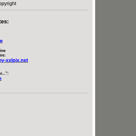
opyright
tes:
de
ine
os:
my-xxlpix.net
...":
e