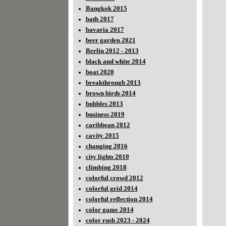
Bangkok 2015
bath 2017
bavaria 2017
beer garden 2021
Berlin 2012 - 2013
black and white 2014
boat 2020
breakthrough 2013
brown birds 2014
bubbles 2013
business 2019
caribbean 2012
cavity 2015
changing 2016
city lights 2010
climbing 2018
colorful crowd 2012
colorful grid 2014
colorful reflection 2014
color game 2014
color rush 2023 - 2024