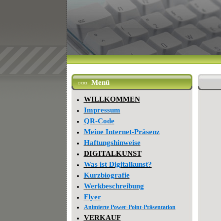
Menü
WILLKOMMEN
Impressum
QR-Code
Meine Internet-Präsenz
Haftungshinweise
DIGITALKUNST
Was ist Digitalkunst?
Kurzbiografie
Werkbeschreibung
Flyer
Animierte Power-Point-Präsentation
VERKAUF