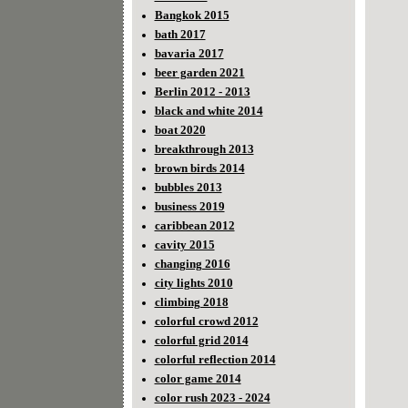
Bangkok 2015
bath 2017
bavaria 2017
beer garden 2021
Berlin 2012 - 2013
black and white 2014
boat 2020
breakthrough 2013
brown birds 2014
bubbles 2013
business 2019
caribbean 2012
cavity 2015
changing 2016
city lights 2010
climbing 2018
colorful crowd 2012
colorful grid 2014
colorful reflection 2014
color game 2014
color rush 2023 - 2024