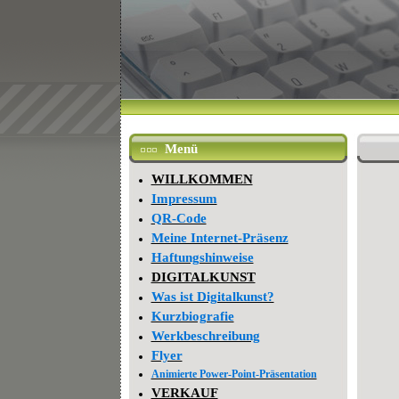
Menü
WILLKOMMEN
Impressum
QR-Code
Meine Internet-Präsenz
Haftungshinweise
DIGITALKUNST
Was ist Digitalkunst?
Kurzbiografie
Werkbeschreibung
Flyer
Animierte Power-Point-Präsentation
VERKAUF