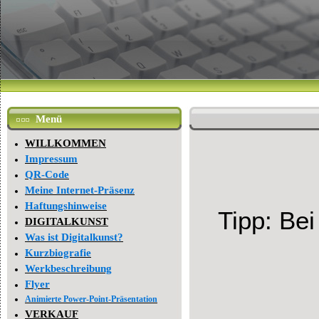
Menü
WILLKOMMEN
Impressum
QR-Code
Meine Internet-Präsenz
Haftungshinweise
Tipp: Be
DIGITALKUNST
Was ist Digitalkunst?
Kurzbiografie
Werkbeschreibung
Flyer
Animierte Power-Point-Präsentation
VERKAUF