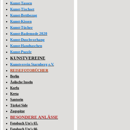
Kunst-Tassen
Kunst-Tischset
Kunst-Bettbezug
Kunst-Kissen
Kunst-Tücher
Kunst-Bademode 2020
Kunst-Duschvorhang
Kunst-Handtaschen
Kunst-Puzzle
KUNSTVEREINE
Kunstverein Starnberg e.V.
REISEFOTOBÜCHER
Berlin
Äolische Inseln
Korfu
Kreta
Santorin
Türkei Side
Zugspitze
BESONDERE ANLÄSSE
Fotobuch Ute's 65.
Fotobuch Ute's 66.