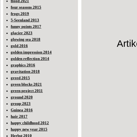
flood 2021
four seasons 2015
frogs 2019
5-Seenland 2013
funny points 2017
glacier 2023
glowing sea 2018
Arti
gold 2016
golden impression 2014
golden reflection 2014
graphics 2016
gravitation 2018
greed 2015
green blocks 2021
green project 2011
ground 2020
group 2023
Guinea 2016
hair 2017
happy childhood 2012
happy new year 2015
Herbst 2010