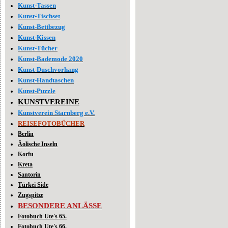
Kunst-Tassen
Kunst-Tischset
Kunst-Bettbezug
Kunst-Kissen
Kunst-Tücher
Kunst-Bademode 2020
Kunst-Duschvorhang
Kunst-Handtaschen
Kunst-Puzzle
KUNSTVEREINE
Kunstverein Starnberg e.V.
REISEFOTOBÜCHER
Berlin
Äolische Inseln
Korfu
Kreta
Santorin
Türkei Side
Zugspitze
BESONDERE ANLÄSSE
Fotobuch Ute's 65.
Fotobuch Ute's 66.