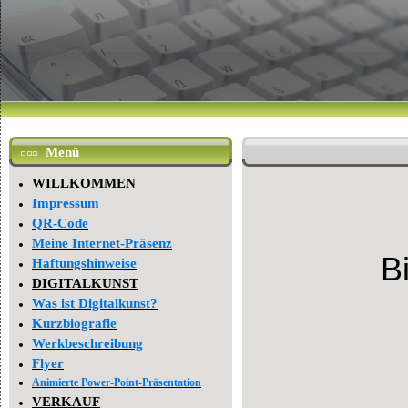
Menü
WILLKOMMEN
Impressum
QR-Code
Meine Internet-Präsenz
B
Haftungshinweise
DIGITALKUNST
Was ist Digitalkunst?
Kurzbiografie
Werkbeschreibung
Flyer
Animierte Power-Point-Präsentation
VERKAUF