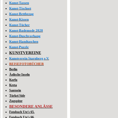
Kunst-Tassen
Kunst-Tischset
Kunst-Bettbezug
Kunst-Kissen
Kunst-Tücher
Kunst-Bademode 2020
Kunst-Duschvorhang
Kunst-Handtaschen
Kunst-Puzzle
KUNSTVEREINE
Kunstverein Starnberg e.V.
REISEFOTOBÜCHER
Berlin
Äolische Inseln
Korfu
Kreta
Santorin
Türkei Side
Zugspitze
BESONDERE ANLÄSSE
Fotobuch Ute's 65.
Fotobuch Ute's 66.