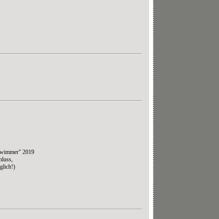
"swimmer" 2019
hluss,
glich!)