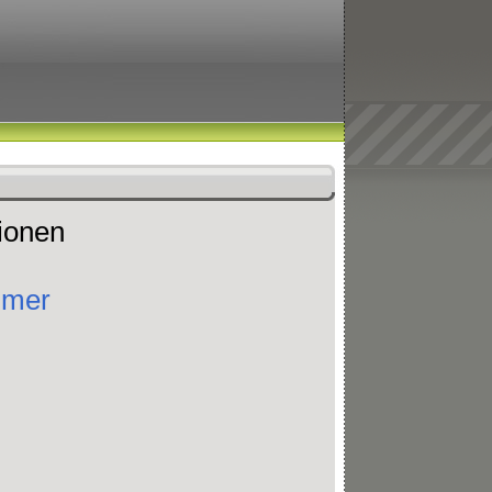
tionen
mmer