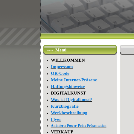
Menü
WILLKOMMEN
Impressum
QR-Code
Meine Internet-Präsenz
Haftungshinweise
DIGITALKUNST
Was ist Digitalkunst?
Kurzbiografie
Werkbeschreibung
Flyer
Animierte Power-Point-Präsentation
VERKAUF