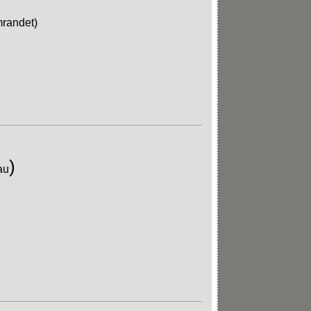
mrandet)
)
au