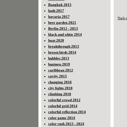
Bangkok 2015
bath 2017
bavaria 2017
Nach 
beer garden 2021
Berlin 2012 - 2013
black and white 2014
boat 2020
breakthrough 2013
brown birds 2014
bubbles 2013
business 2019
caribbean 2012
cavity 2015
changing 2016
city lights 2010
climbing 2018
colorful crowd 2012
colorful grid 2014
colorful reflection 2014
color game 2014
color rush 2023 - 2024