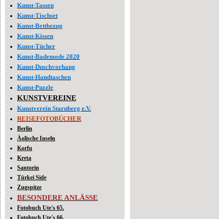
Kunst-Tassen
Kunst-Tischset
Kunst-Bettbezug
Kunst-Kissen
Kunst-Tücher
Kunst-Bademode 2020
Kunst-Duschvorhang
Kunst-Handtaschen
Kunst-Puzzle
KUNSTVEREINE
Kunstverein Starnberg e.V.
REISEFOTOBÜCHER
Berlin
Äolische Inseln
Korfu
Kreta
Santorin
Türkei Side
Zugspitze
BESONDERE ANLÄSSE
Fotobuch Ute's 65.
Fotobuch Ute's 66.