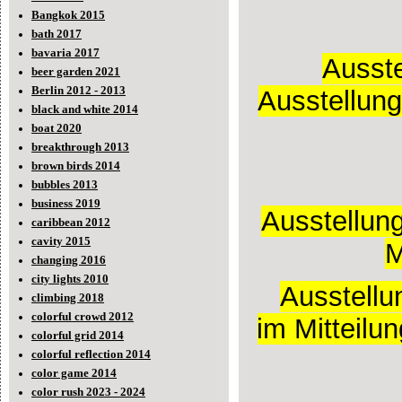
Bangkok 2015
bath 2017
bavaria 2017
Ausste
beer garden 2021
Berlin 2012 - 2013
Ausstellun
black and white 2014
boat 2020
breakthrough 2013
brown birds 2014
bubbles 2013
business 2019
Ausstellung
caribbean 2012
cavity 2015
M
changing 2016
city lights 2010
Ausstellu
climbing 2018
colorful crowd 2012
im Mitteilu
colorful grid 2014
colorful reflection 2014
color game 2014
color rush 2023 - 2024