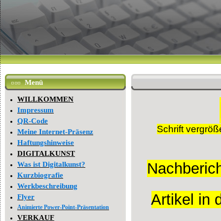
Menü
WILLKOMMEN
Impressum
QR-Code
Schrift vergrö
Meine Internet-Präsenz
Haftungshinweise
DIGITALKUNST
Nachberich
Was ist Digitalkunst?
Kurzbiografie
Werkbeschreibung
Artikel i
Flyer
Animierte Power-Point-Präsentation
VERKAUF