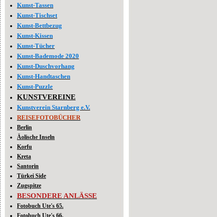
Kunst-Tassen
Kunst-Tischset
Kunst-Bettbezug
Kunst-Kissen
Kunst-Tücher
Kunst-Bademode 2020
Kunst-Duschvorhang
Kunst-Handtaschen
Kunst-Puzzle
KUNSTVEREINE
Kunstverein Starnberg e.V.
REISEFOTOBÜCHER
Berlin
Äolische Inseln
Korfu
Kreta
Santorin
Türkei Side
Zugspitze
BESONDERE ANLÄSSE
Fotobuch Ute's 65.
Fotobuch Ute's 66.