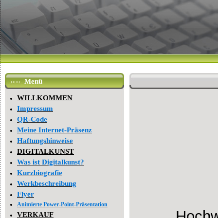
Menü
WILLKOMMEN
Impressum
QR-Code
Meine Internet-Präsenz
Haftungshinweise
DIGITALKUNST
Was ist Digitalkunst?
Kurzbiografie
Werkbeschreibung
Flyer
Animierte Power-Point-Präsentation
Hochw
VERKAUF