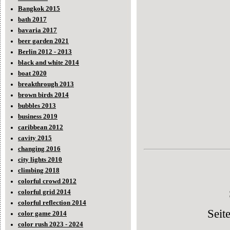
Bangkok 2015
bath 2017
bavaria 2017
beer garden 2021
Berlin 2012 - 2013
black and white 2014
boat 2020
breakthrough 2013
brown birds 2014
bubbles 2013
business 2019
caribbean 2012
cavity 2015
changing 2016
city lights 2010
climbing 2018
colorful crowd 2012
colorful grid 2014
colorful reflection 2014
Seit
color game 2014
color rush 2023 - 2024