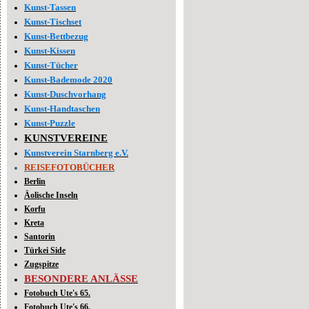
Kunst-Tassen
Kunst-Tischset
Kunst-Bettbezug
Kunst-Kissen
Kunst-Tücher
Kunst-Bademode 2020
Kunst-Duschvorhang
Kunst-Handtaschen
Kunst-Puzzle
KUNSTVEREINE
Kunstverein Starnberg e.V.
REISEFOTOBÜCHER
Berlin
Äolische Inseln
Korfu
Kreta
Santorin
Türkei Side
Zugspitze
BESONDERE ANLÄSSE
Fotobuch Ute's 65.
Fotobuch Ute's 66.