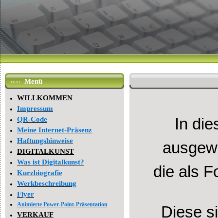
Menü
WILLKOMMEN
Impressum
In di
QR-Code
Meine Internet-Präsenz
Haftungshinweise
ausgewä
DIGITALKUNST
Was ist Digitalkunst?
die als 
Kurzbiografie
Werkbeschreibung
Flyer
Animierte Power-Point-Präsentation
Diese s
VERKAUF