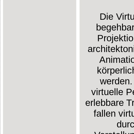
Die Virt
begehbare
Projekti
architekton
Animatio
körperlic
werden. 
virtuelle 
erlebbare T
fallen vi
durc