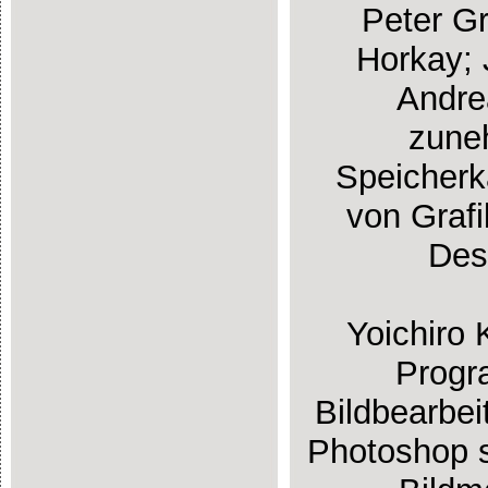
Peter G
Horkay; 
Andre
zune
Speicherk
von Grafi
Des
Yoichiro
Progra
Bildbearbe
Photoshop s