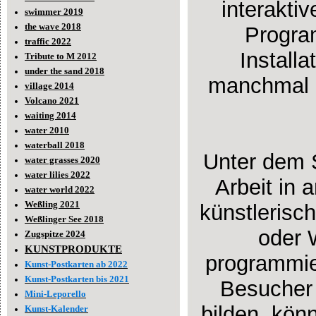
interakti
swimmer 2019
the wave 2018
Progra
traffic 2022
Install
Tribute to M 2012
under the sand 2018
manchmal r
village 2014
Volcano 2021
waiting 2014
water 2010
waterball 2018
Unter dem S
water grasses 2020
water lilies 2022
Arbeit in 
water world 2022
Weßling 2021
künstlerisc
Weßlinger See 2018
oder 
Zugspitze 2024
KUNSTPRODUKTE
programmier
Kunst-Postkarten ab 2022
Kunst-Postkarten bis 2021
Besucher 
Mini-Leporello
bilden, kön
Kunst-Kalender