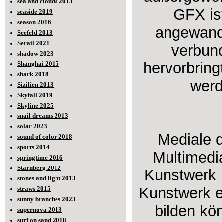
sea and clouds 2013
GFX is
seaside 2019
season 2016
angewand
Seefeld 2013
Serail 2021
verbun
shadow 2023
hervorbring
Shanghai 2015
shark 2018
werd
Sizilien 2013
Skyfall 2019
Skyline 2025
snail dreams 2013
solar 2023
Mediale d
sound of color 2018
sports 2014
Multimedia
springtime 2016
Starnberg 2012
Kunstwerk 
stones and light 2013
Kunstwerk e
straws 2015
sunny branches 2023
bilden kö
supernova 2013
surf on sand 2018