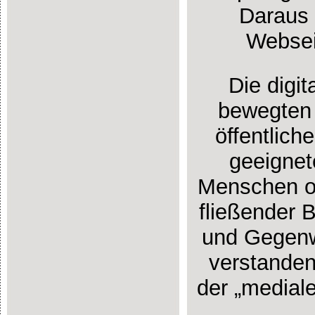
Daraus 
Webseit
Die digit
bewegten 
öffentlic
geeignet
Menschen od
fließender 
und Gegenwa
verstanden
der „medial