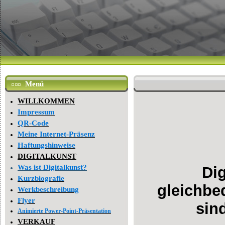
Menü
WILLKOMMEN
Impressum
QR-Code
Meine Internet-Präsenz
Haftungshinweise
DIGITALKUNST
Was ist Digitalkunst?
Dig
Kurzbiografie
gleichbe
Werkbeschreibung
Flyer
sin
Animierte Power-Point-Präsentation
VERKAUF