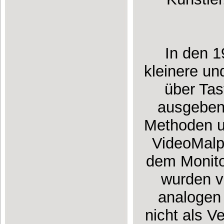
In den 
kleinere un
über Tas
ausgeben 
Methoden un
VideoMalp
dem Monito
wurden vo
analogen 
nicht als V