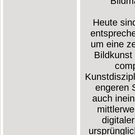
Bildma
Heute sind
entsprech
um eine ze
Bildkunst
comp
Kunstdiszipl
engeren S
auch inein
mittlerwe
digitale
ursprünglic