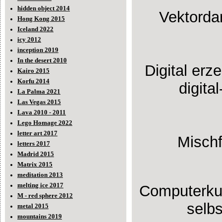
hidden object 2014
Vektordar
Hong Kong 2015
Iceland 2022
icy 2012
inception 2019
In the desert 2010
Digital erz
Kairo 2015
Korfu 2014
digita
La Palma 2021
Las Vegas 2015
Lava 2010 - 2011
Lego Homage 2022
letter art 2017
Misch
letters 2017
Madrid 2015
Matrix 2015
meditation 2013
melting ice 2017
Computerkun
M - red sphere 2012
selbs
metal 2015
mountains 2019