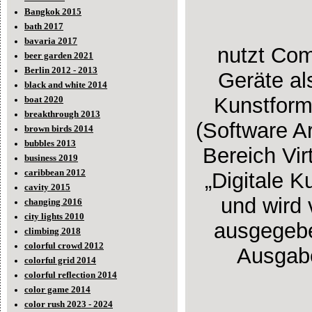
Bangkok 2015
bath 2017
bavaria 2017
nutzt Com
beer garden 2021
Berlin 2012 - 2013
Geräte al
black and white 2014
Kunstform
boat 2020
breakthrough 2013
(Software Ar
brown birds 2014
bubbles 2013
Bereich Vir
business 2019
caribbean 2012
„Digitale K
cavity 2015
und wird
changing 2016
city lights 2010
ausgegebe
climbing 2018
colorful crowd 2012
Ausgabe
colorful grid 2014
colorful reflection 2014
color game 2014
color rush 2023 - 2024