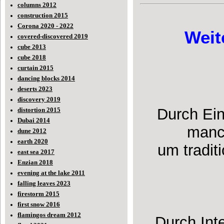
columns 2012
construction 2015
Corona 2020 - 2022
Weit
covered-discovered 2019
cube 2013
cube 2018
curtain 2015
dancing blocks 2014
deserts 2023
discovery 2019
Durch Ein
distortion 2015
Dubai 2014
manch
dune 2012
earth 2020
um tradit
east sea 2017
Enzian 2018
evening at the lake 2011
falling leaves 2023
firestorm 2015
first snow 2016
flamingos dream 2012
Durch Inte