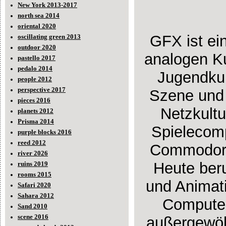
New York 2013-2017
north sea 2014
oriental 2020
GFX ist ei
oscillating green 2013
outdoor 2020
analogen Ku
pastello 2017
pedalo 2014
Jugendkul
people 2012
perspective 2017
Szene und 
pieces 2016
Netzkultu
planets 2012
Prisma 2014
Spielecomp
purple blocks 2016
reed 2012
Commodore
river 2026
Heute ber
ruins 2019
rooms 2015
und Animati
Safari 2020
Sahara 2012
Computer
Sand 2010
scene 2016
außergewöh