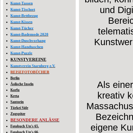
Kunst-Tassen
und Dig
Kunst-Tischset
Kunst-Bettbezug
Bereic
Kunst-Kissen
Kunst-Tücher
telemat
Kunst-Bademode 2020
Kunstwer
Kunst-Duschvorhang
Kunst-Handtaschen
Kunst-Puzzle
KUNSTVEREINE
Kunstverein Starnberg e.V.
REISEFOTOBÜCHER
Berlin
Als eine
Äolische Inseln
Korfu
kreativ 
Kreta
Santorin
Massachuset
Türkei Side
Zugspitze
Bezeichn
BESONDERE ANLÄSSE
eigene Ku
Fotobuch Ute's 65.
Fotobuch Ute's 66.