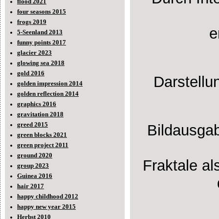
flood 2021
four seasons 2015
frogs 2019
e
5-Seenland 2013
funny points 2017
glacier 2023
glowing sea 2018
gold 2016
Darstellu
golden impression 2014
golden reflection 2014
graphics 2016
gravitation 2018
greed 2015
Bildausgab
green blocks 2021
green project 2011
ground 2020
Fraktale al
group 2023
Guinea 2016
hair 2017
happy childhood 2012
happy new year 2015
Herbst 2010