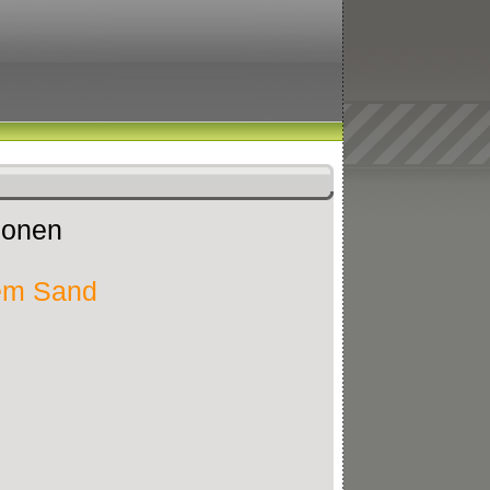
tionen
dem Sand