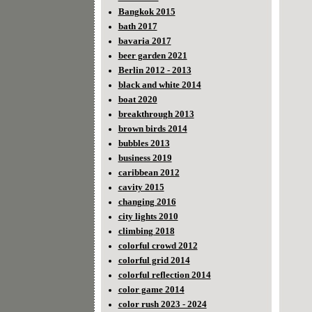
Bangkok 2015
bath 2017
bavaria 2017
beer garden 2021
Berlin 2012 - 2013
black and white 2014
boat 2020
breakthrough 2013
brown birds 2014
bubbles 2013
business 2019
caribbean 2012
cavity 2015
changing 2016
city lights 2010
climbing 2018
colorful crowd 2012
colorful grid 2014
colorful reflection 2014
color game 2014
color rush 2023 - 2024