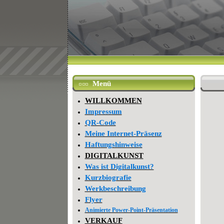
Menü
WILLKOMMEN
Impressum
QR-Code
Meine Internet-Präsenz
Haftungshinweise
DIGITALKUNST
Was ist Digitalkunst?
Kurzbiografie
Werkbeschreibung
Flyer
Animierte Power-Point-Präsentation
VERKAUF