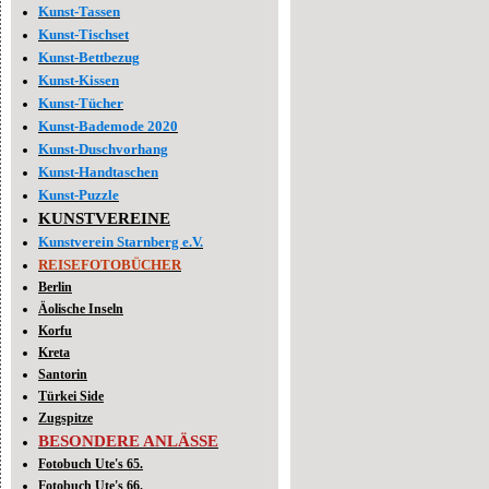
Kunst-Tassen
Kunst-Tischset
Kunst-Bettbezug
Kunst-Kissen
Kunst-Tücher
Kunst-Bademode 2020
Kunst-Duschvorhang
Kunst-Handtaschen
Kunst-Puzzle
KUNSTVEREINE
Kunstverein Starnberg e.V.
REISEFOTOBÜCHER
Berlin
Äolische Inseln
Korfu
Kreta
Santorin
Türkei Side
Zugspitze
BESONDERE ANLÄSSE
Fotobuch Ute's 65.
Fotobuch Ute's 66.