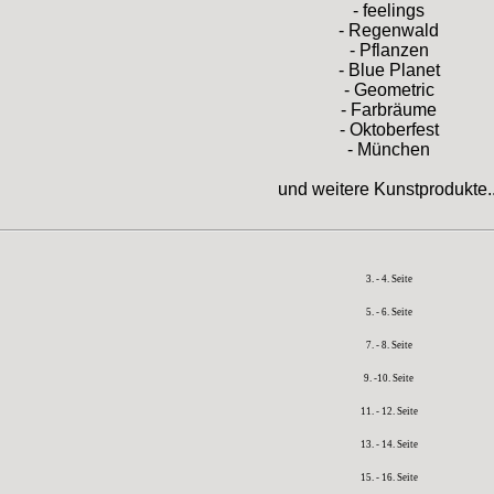
- feelings
- Regenwald
- Pflanzen
- Blue Planet
- Geometric
- Farbräume
- Oktoberfest
- München
und weitere Kunstprodukte..
3. - 4. Seite
5. - 6. Seite
7. - 8. Seite
9. -10. Seite
11. - 12. Seite
13. - 14. Seite
15. - 16. Seite