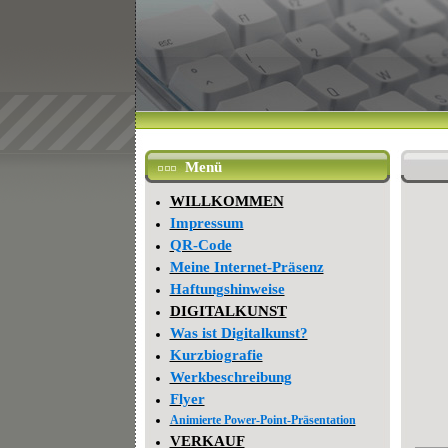
Menü
WILLKOMMEN
Impressum
QR-Code
Meine Internet-Präsenz
Haftungshinweise
DIGITALKUNST
Was ist Digitalkunst?
Kurzbiografie
Werkbeschreibung
Flyer
Animierte Power-Point-Präsentation
VERKAUF