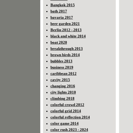
Bangkok 2015
bath 2017
bavaria 2017
beer garden 2021
Berlin 2012 - 2013
black and white 2014
boat 2020
breakthrough 2013
brown birds 2014
bubbles 2013
business 2019
caribbean 2012
cavity 2015
changing 2016
city lights 2010
climbing 2018
colorful crowd 2012
colorful grid 2014
colorful reflection 2014
color game 2014
color rush 2023 - 2024