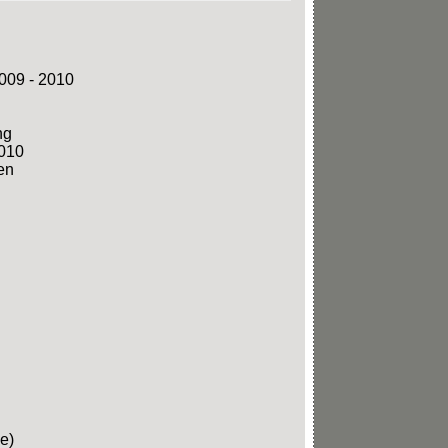
009 - 2010
ng
2010
en
e)