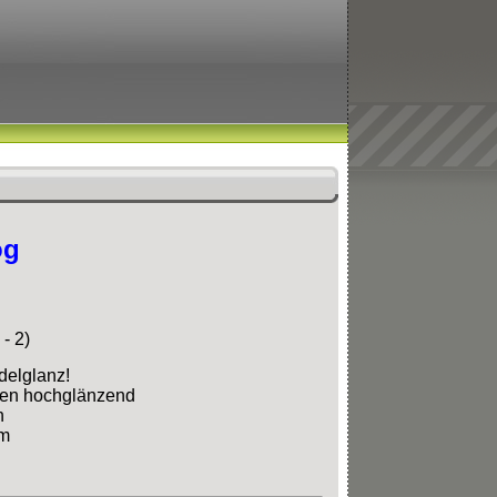
og
- 2)
delglanz!
ten hochglänzend
n
cm