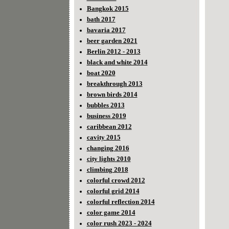
Bangkok 2015
bath 2017
bavaria 2017
beer garden 2021
Berlin 2012 - 2013
black and white 2014
boat 2020
breakthrough 2013
brown birds 2014
bubbles 2013
business 2019
caribbean 2012
cavity 2015
changing 2016
city lights 2010
climbing 2018
colorful crowd 2012
colorful grid 2014
colorful reflection 2014
color game 2014
color rush 2023 - 2024