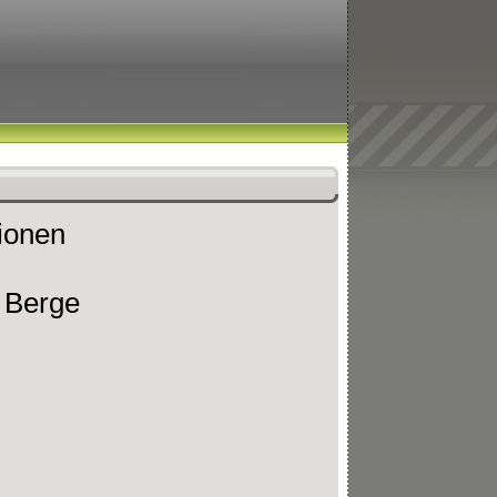
tionen
 Berge