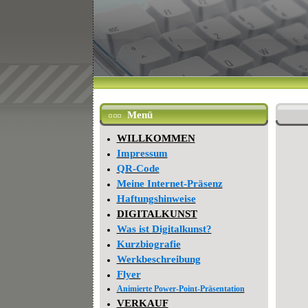
Menü
WILLKOMMEN
Impressum
QR-Code
Meine Internet-Präsenz
Haftungshinweise
DIGITALKUNST
Was ist Digitalkunst?
Kurzbiografie
Werkbeschreibung
Flyer
Animierte Power-Point-Präsentation
VERKAUF