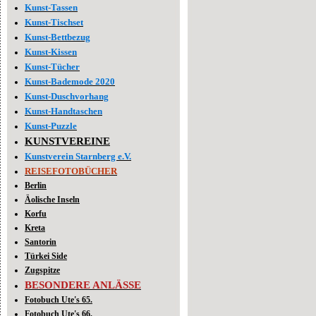
Kunst-Tassen
Kunst-Tischset
Kunst-Bettbezug
Kunst-Kissen
Kunst-Tücher
Kunst-Bademode 2020
Kunst-Duschvorhang
Kunst-Handtaschen
Kunst-Puzzle
KUNSTVEREINE
Kunstverein Starnberg e.V.
REISEFOTOBÜCHER
Berlin
Äolische Inseln
Korfu
Kreta
Santorin
Türkei Side
Zugspitze
BESONDERE ANLÄSSE
Fotobuch Ute's 65.
Fotobuch Ute's 66.