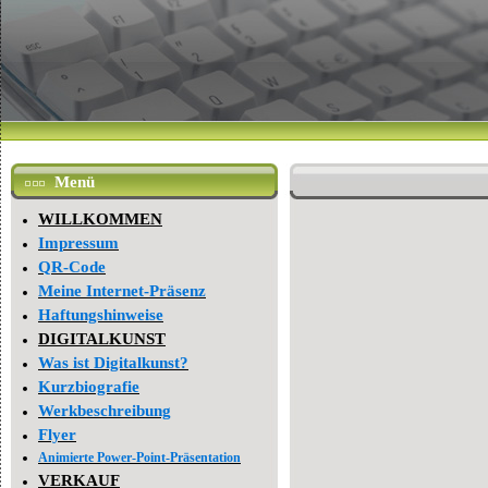
Menü
WILLKOMMEN
Impressum
QR-Code
Meine Internet-Präsenz
Haftungshinweise
DIGITALKUNST
Was ist Digitalkunst?
Kurzbiografie
Werkbeschreibung
Flyer
Animierte Power-Point-Präsentation
VERKAUF