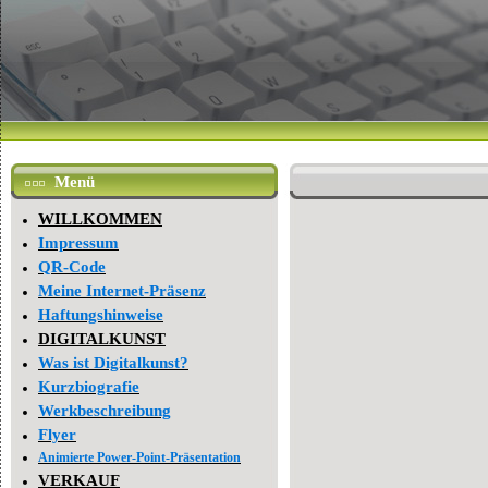
Menü
WILLKOMMEN
Impressum
QR-Code
Meine Internet-Präsenz
Haftungshinweise
DIGITALKUNST
Was ist Digitalkunst?
Kurzbiografie
Werkbeschreibung
Flyer
Animierte Power-Point-Präsentation
VERKAUF