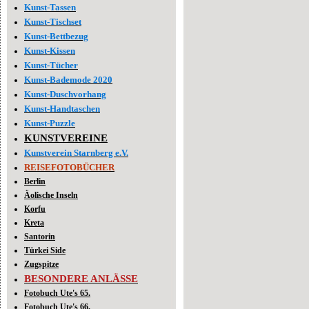
Kunst-Tassen
Kunst-Tischset
Kunst-Bettbezug
Kunst-Kissen
Kunst-Tücher
Kunst-Bademode 2020
Kunst-Duschvorhang
Kunst-Handtaschen
Kunst-Puzzle
KUNSTVEREINE
Kunstverein Starnberg e.V.
REISEFOTOBÜCHER
Berlin
Äolische Inseln
Korfu
Kreta
Santorin
Türkei Side
Zugspitze
BESONDERE ANLÄSSE
Fotobuch Ute's 65.
Fotobuch Ute's 66.